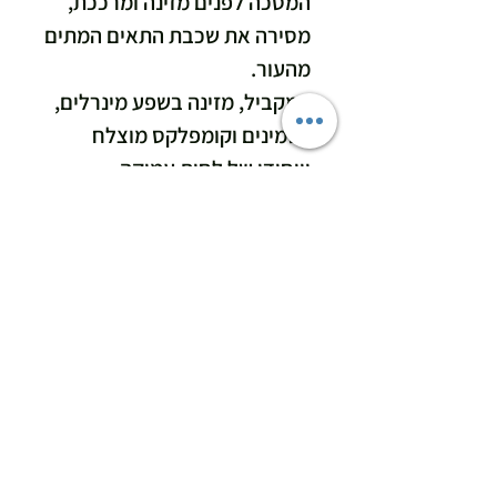
המסכה לפנים מזינה ומרככת,
מסירה את שכבת התאים המתים
מהעור.
במקביל, מזינה בשפע מינרלים,
ויטמינים וקומפלקס מוצלח
וייחודי של לחות עמוקה
שמורגשת לאורך כל היום.
כמות
50 מ"ל
רכיבים
בוץ ים המלח, מים מזוקקים, אדמת
הוראות שימוש
חוואר, חימר צרפתי ירוק, תמציות
שימור צמחיות, סורביטול (לחות
כמסכה: שוטפים את הפנים ומשאירים
המופקת מסירופ תירס), תמצית לחות
אותן רטובות מעט, "צובעים" את