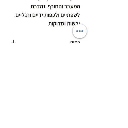
המעבר והחורף. נהדרת
לשפתיים ולכפות ידיים ורגליים
יבשות וסדוקות
כמות
50 מ"ל
רכיבים
100% חמאת שיאה אורגנית
הוראות שימוש
שימוש לפי הצורך